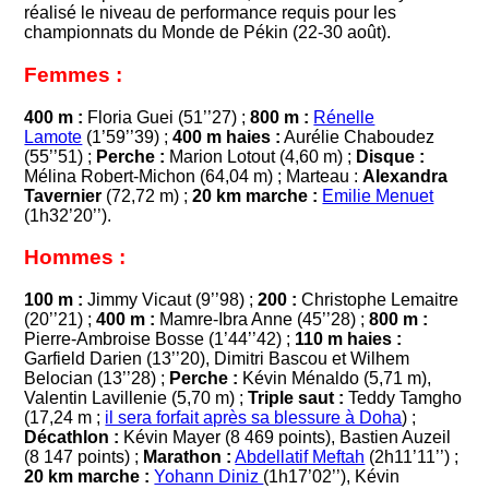
réalisé le niveau de performance requis pour les
championnats du Monde de Pékin (22-30 août).
Femmes :
400 m :
Floria Guei (51’’27) ;
800 m :
Rénelle
Lamote
(1’59’’39) ;
400 m haies :
Aurélie Chaboudez
(55’’51) ;
Perche :
Marion Lotout (4,60 m) ;
Disque :
Mélina Robert-Michon (64,04 m) ; Marteau :
Alexandra
Tavernier
(72,72 m) ;
20 km marche :
Emilie Menuet
(1h32’20’’).
Hommes :
100 m :
Jimmy Vicaut (9’’98) ;
200 :
Christophe Lemaitre
(20’’21) ;
400 m :
Mamre-Ibra Anne (45’’28) ;
800 m :
Pierre-Ambroise Bosse (1’44’’42) ;
110 m haies :
Garfield Darien (13’’20), Dimitri Bascou et Wilhem
Belocian (13’’28) ;
Perche :
Kévin Ménaldo (5,71 m),
Valentin Lavillenie (5,70 m) ;
Triple saut :
Teddy Tamgho
(17,24 m ;
il sera forfait après sa blessure à Doha
) ;
Décathlon :
Kévin Mayer (8 469 points), Bastien Auzeil
(8 147 points) ;
Marathon :
Abdellatif Meftah
(2h11’11’’) ;
20 km marche :
Yohann Diniz
(1h17’02’’), Kévin