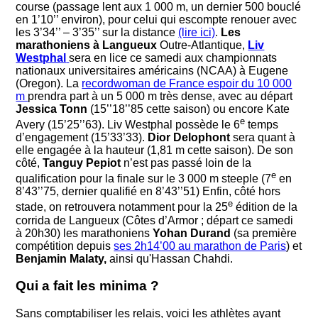
course (passage lent aux 1 000 m, un dernier 500 bouclé
en 1’10’’ environ), pour celui qui escompte renouer avec
les 3’34’’ – 3’35’’ sur la distance
(lire ici)
.
Les
marathoniens à Langueux
Outre-Atlantique,
Liv
Westphal
sera en lice ce samedi aux championnats
nationaux universitaires américains (NCAA) à Eugene
(Oregon). La
recordwoman de France espoir du 10 000
m
prendra part à un 5 000 m très dense, avec au départ
Jessica Tonn
(15’’18’’85 cette saison) ou encore Kate
e
Avery (15’25’’63). Liv Westphal possède le 6
temps
d’engagement (15’33’33).
Dior Delophont
sera quant à
elle engagée à la hauteur (1,81 m cette saison). De son
côté,
Tanguy Pepiot
n’est pas passé loin de la
e
qualification pour la finale sur le 3 000 m steeple (7
en
8’43’’75, dernier qualifié en 8’43’’51) Enfin, côté hors
e
stade, on retrouvera notamment pour la 25
édition de la
corrida de Langueux (Côtes d’Armor ; départ ce samedi
à 20h30) les marathoniens
Yohan Durand
(sa première
compétition depuis
ses 2h14’00 au marathon de Paris
) et
Benjamin Malaty,
ainsi qu'Hassan Chahdi.
Qui a fait les minima ?
Sans comptabiliser les relais, voici les athlètes ayant