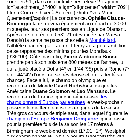
sous les 51’, dans un contexte très relevé ? [caption
id="attachment_37400" align="aligncenter" width="709"]
Floria Gueï cet hiver à Aubière (Photo Yves-Marie
Quemener)[/caption] La concurrence,
Ophélie Claude-
Boxberger
la retrouvera également au départ du 3 000
m steeple, pour ses premiers pas en Ligue de Diamant.
Après une rentrée en 9’58’’ 21 (devancée par Maeva
Danois) la semaine passe chez elle à
Montbéliard
,
l’athlète coachée par Laurent Fleury aura pour ambition
de se rapprocher des minima pour les Mondiaux
(9’36’’00). Côté masculin,
Pierre-Ambroise Bosse
prendre part à son troisième 800 mètres de l’année, lui
e
e
qui a joué placé à Doha (4
en 1’44’’95) puis à Rome (7
en 1’44’’42 d’une course très dense et où il a tenté sa
chance). Face à lui, le champion olympique et
recordman du Monde
David Rudisha
ainsi que les
Américains
Duane Solomon
et
Leo Manzano
. Le
recordman de France, qui enchaînera avec
les
championnats d'Europe par équipes
le week-prochain,
possède le meilleur temps des engagés de la saison.
Très gros concours de triple saut, dans lequel figurera le
champion d’Europe
Benjamin Compaoré
, qui a passé
pour la première fois de la saison les 17 mètres à
e
Birmingham le week-end dernier (17,01 ; 2
). Westphal
aux championnats NCAA Ça pourrait (devrait) très loin