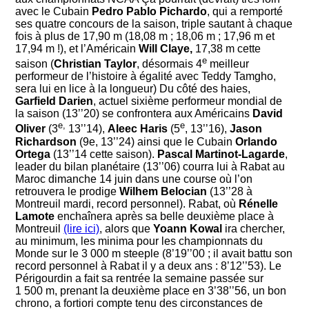
avec le Cubain
Pedro Pablo Pichardo
, qui a remporté
ses quatre concours de la saison, triple sautant à chaque
fois à plus de 17,90 m (18,08 m ; 18,06 m ; 17,96 m et
17,94 m !), et l’Américain
Will Claye,
17,38 m cette
e
saison (
Christian Taylor
, désormais 4
meilleur
performeur de l’histoire à égalité avec Teddy Tamgho,
sera lui en lice à la longueur) Du côté des haies,
Garfield Darien
, actuel sixième performeur mondial de
la saison (13’’20) se confrontera aux Américains
David
e,
e
Oliver
(3
13’’14),
Aleec Haris
(5
, 13’’16),
Jason
Richardson
(9e, 13’’24) ainsi que le Cubain
Orlando
Ortega
(13’’14 cette saison).
Pascal Martinot-Lagarde
,
leader du bilan planétaire (13’’06) courra lui à Rabat au
Maroc dimanche 14 juin dans une course où l’on
retrouvera le prodige
Wilhem Belocian
(13’’28 à
Montreuil mardi, record personnel). Rabat, où
Rénelle
Lamote
enchaînera après sa belle deuxième place à
Montreuil
(lire ici)
, alors que
Yoann Kowal
ira chercher,
au minimum, les minima pour les championnats du
Monde sur le 3 000 m steeple (8’19’’00 ; il avait battu son
record personnel à Rabat il y a deux ans : 8’12’’53). Le
Périgourdin a fait sa rentrée la semaine passée sur
1 500 m, prenant la deuxième place en 3’38’’56, un bon
chrono, a fortiori compte tenu des circonstances de