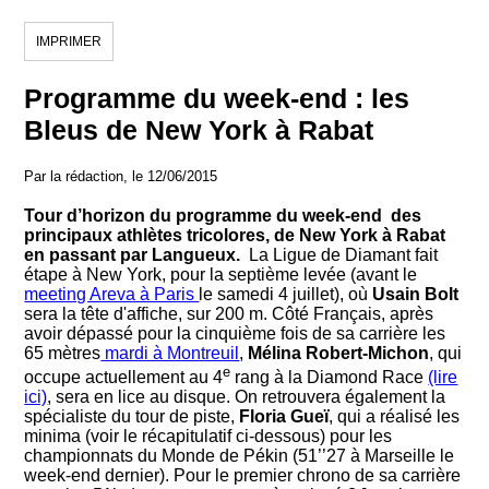
IMPRIMER
Programme du week-end : les
Bleus de New York à Rabat
Par la rédaction, le 12/06/2015
Tour d’horizon du programme du week-end des
principaux athlètes tricolores, de New York à Rabat
en passant par Langueux.
La Ligue de Diamant fait
étape à New York, pour la septième levée (avant le
meeting Areva à Paris
le samedi 4 juillet), où
Usain Bolt
sera la tête d'affiche, sur 200 m. Côté Français, après
avoir dépassé pour la cinquième fois de sa carrière les
65 mètres
mardi à Montreuil
,
Mélina Robert-Michon
, qui
e
occupe actuellement au 4
rang à la Diamond Race
(lire
ici)
, sera en lice au disque. On retrouvera également la
spécialiste du tour de piste,
Floria Gueï
, qui a réalisé les
minima (voir le récapitulatif ci-dessous) pour les
championnats du Monde de Pékin (51’’27 à Marseille le
week-end dernier). Pour le premier chrono de sa carrière