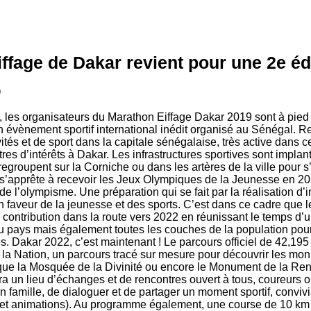
ffage de Dakar revient pour une 2e éd
9
 les organisateurs du Marathon Eiffage Dakar 2019 sont à pied 
Un évènement sportif international inédit organisé au Sénégal. 
tés et de sport dans la capitale sénégalaise, très active dans c
res d’intérêts à Dakar. Les infrastructures sportives sont implanté
egroupent sur la Corniche ou dans les artères de la ville pour s’
r s’apprête à recevoir les Jeux Olympiques de la Jeunesse en 2
 de l’olympisme. Une préparation qui se fait par la réalisation d’
n faveur de la jeunesse et des sports. C’est dans ce cadre que 
contribution dans la route vers 2022 en réunissant le temps d’
 pays mais également toutes les couches de la population pour
s. Dakar 2022, c’est maintenant ! Le parcours officiel de 42,1
 la Nation, un parcours tracé sur mesure pour découvrir les m
s que la Mosquée de la Divinité ou encore le Monument de la Ren
era un lieu d’échanges et de rencontres ouvert à tous, coureurs 
n famille, de dialoguer et de partager un moment sportif, conviv
x et animations). Au programme également, une course de 10 km