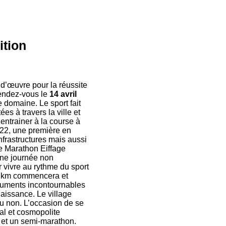
ition
d’œuvre pour la réussite
Rendez-vous le
14 avril
e domaine. Le sport fait
es à travers la ville et
entrainer à la course à
022, une première en
infrastructures mais aussi
le Marathon Eiffage
une journée non
 vivre au rythme du sport
95 km commencera et
onuments incontournables
aissance. Le village
ou non. L’occasion de se
ial et cosmopolite
 et un semi-marathon.