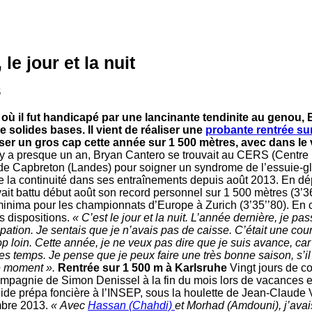
le jour et la nuit
5
où il fut handicapé par une lancinante tendinite au genou,
e solides bases. Il vient de réaliser une
probante rentrée su
ser un gros cap cette année sur 1 500 mètres, avec dans le
 y a presque un an, Bryan Cantero se trouvait au CERS (Centr
de Capbreton (Landes) pour soigner un syndrome de l’essuie-gl
de la continuité dans ses entraînements depuis août 2013. En dé
ait battu début août son record personnel sur 1 500 mètres (3’36’’
inima pour les championnats d’Europe à Zurich (3’35’’80). En ce
s dispositions.
« C’est le jour et la nuit. L’année dernière, je pa
spation. Je sentais que je n’avais pas de caisse. C’était une cou
rop loin. Cette année, je ne veux pas dire que je suis avance, car
les temps. Je pense que je peux faire une très bonne saison, s’il
e moment ».
Rentrée sur 1 500 m à Karlsruhe
Vingt jours de c
mpagnie de Simon Denissel à la fin du mois lors de vacances en I
lide prépa foncière à l’INSEP, sous la houlette de Jean-Claude V
mbre 2013.
« Avec
Hassan (Chahdi)
et Morhad (Amdouni), j’avais