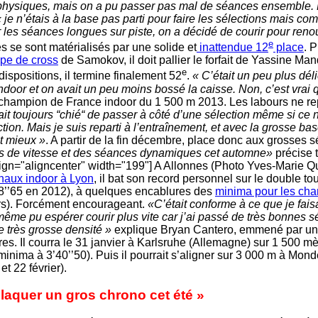
physiques, mais on a pu passer pas mal de séances ensemble. D
 je n’étais à la base pas parti pour faire les sélections mais co
ur les séances longues sur piste, on a décidé de courir pour ren
e
ès se sont matérialisés par une solide et
inattendue 12
place
. 
pe de cross
de Samokov, il doit pallier le forfait de Yassine Man
e
ispositions, il termine finalement 52
.
« C’était un peu plus dé
indoor et on avait un peu moins bossé la caisse. Non, c’est vrai
 champion de France indoor du 1 500 m 2013. Les labours ne re
ait toujours “chié“ de passer à côté d’une sélection même si ce 
on. Mais je suis reparti à l’entraînement, et avec la grosse base 
t mieux »
. A partir de la fin décembre, place donc aux grosses 
els de vitesse et des séances dynamiques cet automne»
précise t
ign="aligncenter" width="199"]
A Allonnes (Photo Yves-Marie Q
naux indoor à Lyon
, il bat son record personnel sur le double tou
’48’’65 en 2012), à quelques encablures des
minima pour les ch
s). Forcément encourageant.
«C’était conforme à ce que je fai
même pu espérer courir plus vite car j’ai passé de très bonnes 
ne très grosse densité »
explique Bryan Cantero, emmené par un
es. Il courra le 31 janvier à Karlsruhe (Allemagne) sur 1 500 mè
inima à 3’40’’50). Puis il pourrait s’aligner sur 3 000 m à Mondev
t 22 février).
 claquer un gros chrono cet été »