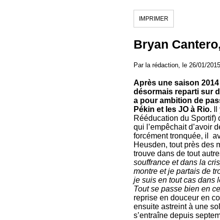
IMPRIMER
Bryan Cantero, 
Par la rédaction, le 26/01/201
Après une saison 2014 
désormais reparti sur d
a pour ambition de pas
Pékin et les JO à Rio.
Il
Rééducation du Sportif) 
qui l’empêchait d’avoir 
forcément tronquée, il av
Heusden, tout près des m
trouve dans de tout autre
souffrance et dans la cri
montre et je partais de t
je suis en tout cas dans 
Tout se passe bien en c
reprise en douceur en co
ensuite astreint à une so
s’entraîne depuis septe