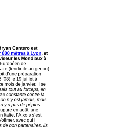
 Bryan Cantero est
r 800 mètres à Lyon
, et
 viseur les Mondiaux à
e Européen de
ace (tendinite au genou)
pit d’une préparation
08) le 19 juillet à
 mois de janvier, il se
ssais tout au forceps, en
rse constante contre la
 on n’y est jamais, mais
 n’y a pas de pépins.
oupure en août, une
talie, l’Aixois s’est
ollmer, avec qui il
 de bon partenaires. Ils