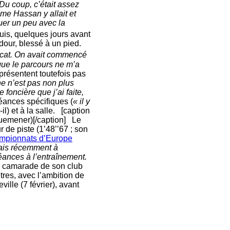
u coup, c’était assez
mme Hassan y allait et
ouer un peu avec la
Puis, quelques jours avant
dour, blessé à un pied.
licat. On avait commencé
 que le parcours ne m’a
présentent toutefois pas
ne n’est pas non plus
foncière que j’ai faite,
séances spécifiques (
« il y
-il) et à la salle. [caption
uemener)[/caption] Le
r de piste (1’48’’67 ; son
ampionnats d’Europe
sais récemment à
séances à l’entraînement.
 camarade de son club
tres, avec l’ambition de
ille (7 février), avant