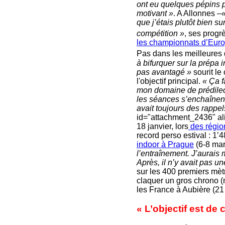
ont eu quelques pépins 
motivant »
. A Allonnes
–«
que j’étais plutôt bien s
compétition »
, ses progr
les championnats d’Euro
Pas dans les meilleures d
à bifurquer sur la prépa 
pas avantagé »
sourit le
l'objectif principal.
« Ça f
mon domaine de prédilecti
les séances s’enchaînen
avait toujours des rapp
id="attachment_2436" al
18 janvier, lors
des régio
record perso estival : 1
indoor à Prague
(6-8 mar
l’entraînement. J’aurais 
Après, il n’y avait pas u
sur les 400 premiers mètr
claquer un gros chrono (m
les France à Aubière (21 e
« L’objectif est de