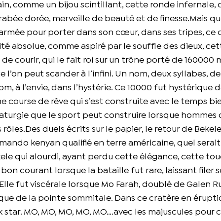
in, comme un bijou scintillant, cette ronde infernale
rabée dorée, merveille de beauté et de finesse.Mais qu
armée pour porter dans son cœur, dans ses tripes, ce 
dité absolue, comme aspiré par le souffle des dieux, cet
de courir, qui le fait roi sur un trône porté de 160000 
l’on peut scander à l’infini. Un nom, deux syllabes, d
, à l’envie, dans l’hystérie. Ce 10000 fut hystérique 
e course de rêve qui s’est construite avec le temps bi
maturgie que le sport peut construire lorsque hommes 
ôles.Des duels écrits sur le papier, le retour de Bekele
mando kenyan qualifié en terre américaine, quel serait 
ekele qui alourdi, ayant perdu cette élégance, cette to
bon courant lorsque la bataille fut rare, laissant filer 
e.Elle fut viscérale lorsque Mo Farah, doublé de Galen 
ue de la pointe sommitale. Dans ce cratère en érupti
 star. MO, MO, MO, MO, MO….avec les majuscules pour c