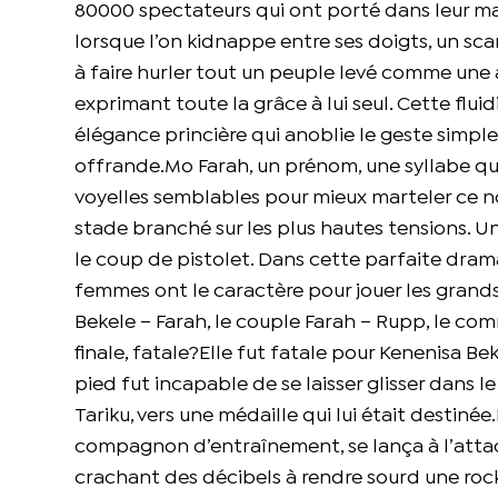
80000 spectateurs qui ont porté dans leur ma
lorsque l’on kidnappe entre ses doigts, un sca
à faire hurler tout un peuple levé comme une 
exprimant toute la grâce à lui seul. Cette flui
élégance princière qui anoblie le geste simple 
offrande.Mo Farah, un prénom, une syllabe que 
voyelles semblables pour mieux marteler ce nom
stade branché sur les plus hautes tensions. Un
le coup de pistolet. Dans cette parfaite dra
femmes ont le caractère pour jouer les grands r
Bekele – Farah, le couple Farah – Rupp, le com
finale, fatale?Elle fut fatale pour Kenenisa B
pied fut incapable de se laisser glisser dans le 
Tariku, vers une médaille qui lui était destiné
compagnon d’entraînement, se lança à l’attaq
crachant des décibels à rendre sourd une rock