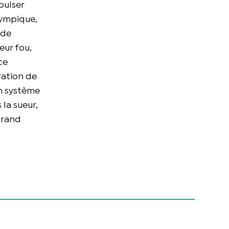
pulser
lympique,
 de
eur fou,
ce
ration de
un système
 la sueur,
rtrand