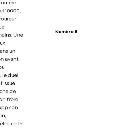
, comme
el 10000,
coureur
te
Numéro 8
mains. Une
eux
dans un
en avant
ou
, le duel
l’issue
uche de
son frère
Rupp son
on,
élébrer la