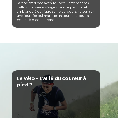
l'arche d'arrivée avenue Foch. Entre records
battus, nouveaux visages dans le peloton et
ambiance électrique sur le parcours, retour sur
une journée qui marque un tournant pour la
course à pied en France.
Le Vélo - L’allié du coureur à
pied ?