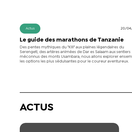
Actus
20/04
Le guide des marathons de Tanzanie
Des pentes mythiques du "Kili" aux plaines légendaires du
Serengeti, des artères animées de Dar es Salaam aux sentiers
méconnus des monts Usambara, nous allons explorer ensem
les options les plus séduisantes pour le coureur aventureux.
ACTUS