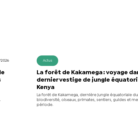
/2026
Actus
de
La forêt de Kakamega : voyage dan
s
dernier vestige de jungle équatori
Kenya
La forêt de Kakamega, dernière jungle équatoriale du
.
biodiversité, oiseaux, primates, sentiers, guides et me
période.