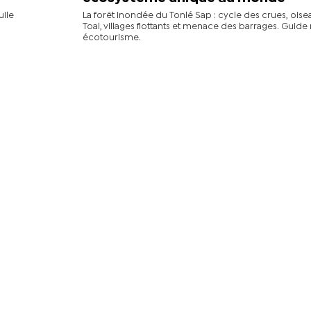
uile
La forêt inondée du Tonlé Sap : cycle des crues, oise
Toal, villages flottants et menace des barrages. Guide 
écotourisme.