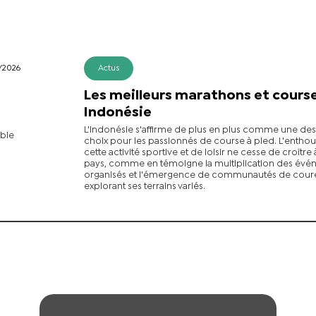
/2026
Actus
Les meilleurs marathons et cours
Indonésie
L'Indonésie s'affirme de plus en plus comme une des
ble
choix pour les passionnés de course à pied. L'entho
cette activité sportive et de loisir ne cesse de croître 
pays, comme en témoigne la multiplication des év
organisés et l'émergence de communautés de cour
explorant ses terrains variés.