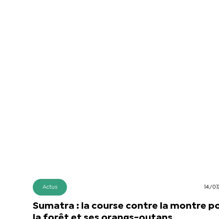
Actus
14/07
Sumatra : la course contre la montre p
la forêt et ses orangs-outans