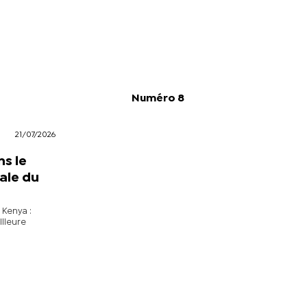
Numéro 8
21/07/2026
s le
ale du
 Kenya :
illeure