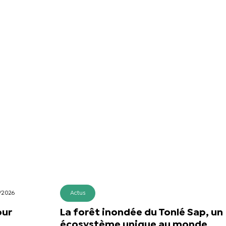
/2026
Actus
our
La forêt inondée du Tonlé Sap, un
écosystème unique au monde