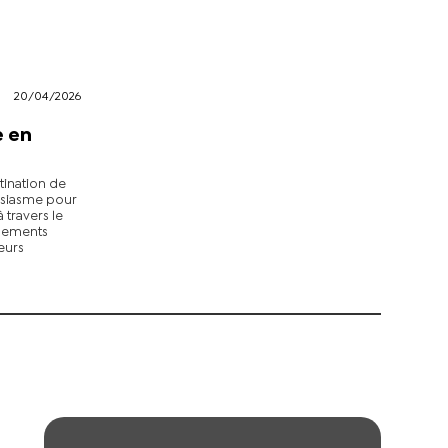
20/04/2026
e en
tination de
usiasme pour
à travers le
énements
eurs