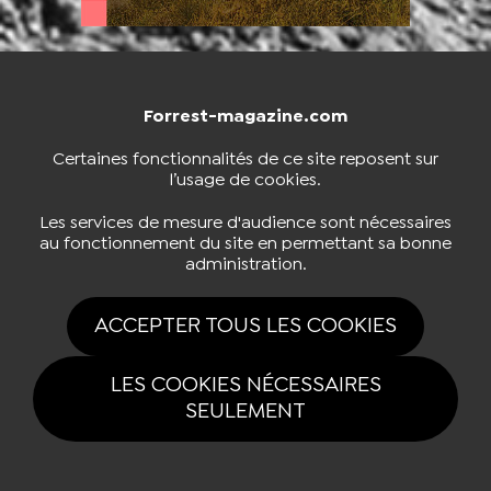
Forrest-magazine.com
NOUS CONTACTER
BOUTIQUE
Certaines fonctionnalités de ce site reposent sur
l’usage de cookies.
S'INSCRIRE À LA NEWSLETTER
Les services de mesure d'audience sont nécessaires
au fonctionnement du site en permettant sa bonne
administration.
NOUS SUIVRE
ACCEPTER TOUS LES COOKIES
LES COOKIES NÉCESSAIRES
SEULEMENT
Tous drois réservés Forrest-magazine.com 2026 |
Mentions légales
|
Politique de confidentialité
|
Gestion des cookies