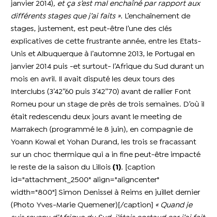
janvier 2014)
, et ça s’est mal enchaîné par rapport aux
différents stages que j’ai faits »
. L’enchaînement de
stages, justement, est peut-être l’une des clés
explicatives de cette frustrante année, entre les Etats-
Unis et Albuquerque à l’automne 2013, le Portugal en
janvier 2014 puis -et surtout- l’Afrique du Sud durant un
mois en avril. Il avait disputé les deux tours des
Interclubs (3’42’’60 puis 3’42’’70) avant de rallier Font
Romeu pour un stage de près de trois semaines. D’où il
était redescendu deux jours avant le meeting de
Marrakech (programmé le 8 juin), en compagnie de
Yoann Kowal et Yohan Durand, les trois se fracassant
sur un choc thermique qui a in fine peut-être impacté
le reste de la saison du Lillois
(1)
. [caption
id="attachment_2500" align="aligncenter"
width="800"]
Simon Denissel à Reims en juillet dernier
(Photo Yves-Marie Quemener)[/caption]
« Quand je