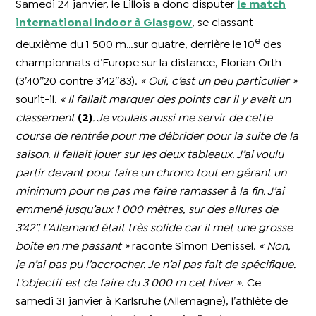
Samedi 24 janvier, le Lillois a donc disputer
le match
international indoor à Glasgow
, se classant
e
deuxième du 1 500 m…sur quatre, derrière le 10
des
championnats d’Europe sur la distance, Florian Orth
(3’40’’20 contre 3’42’’83).
« Oui, c’est un peu particulier »
sourit-il.
« Il fallait marquer des points car il y avait un
classement
(2)
. Je voulais aussi me servir de cette
course de rentrée pour me débrider pour la suite de la
saison. Il fallait jouer sur les deux tableaux. J’ai voulu
partir devant pour faire un chrono tout en gérant un
minimum pour ne pas me faire ramasser à la fin. J’ai
emmené jusqu’aux 1 000 mètres, sur des allures de
3’42’’. L’Allemand était très solide car il met une grosse
boîte en me passant »
raconte Simon Denissel.
« Non,
je n’ai pas pu l’accrocher. Je n’ai pas fait de spécifique.
L’objectif est de faire du 3 000 m cet hiver »
. Ce
samedi 31 janvier à Karlsruhe (Allemagne), l’athlète de