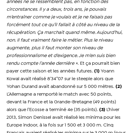
années ne se ressemblent pas, en fonction des
circonstances. Il y a deux, trois ans, je pouvais
m’entraîner comme je voulais et je ne faisais pas
forcément tout ce qu’il fallait à côté au niveau de la
récupération. Ça marchait quand même. Aujourd’hui,
non. Il faut vraiment faire le métier. Plus le niveau
augmente, plus il faut monter son niveau de
professionnalisme et d’exigence. Je m’en suis bien
rendu compte l’année dernière »
. Et ça pourrait bien
payer cette saison et les années futures.
(1)
Yoann
Kowal avait réalisé 8’34’’07 sur le steeple alors que
Yohan Durand avait abandonné sur 5 000 mètres.
(2)
L’Allemagne a remporté le match avec 50 points,
devant la France et la Grande-Bretagne (49 points)
alors que l’Ecosse a terminé 4e (35 points).
(3)
L’hiver
2013, Simon Denissel avait réalisé les minima pour les
Europe indoor, à la fois sur 1 500 et 3 000 m. Cinq
Français avaient réalisé les minima sur le 3 000 m (pour