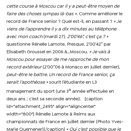
cette course à Moscou car il y a peut-être moyen de
faire des choses sympas là-bas »
. Comme améliorer le
record de France senior ? Quel est-il, en passant ?
« Je
viens de l’apprendre il y a dix minutes au téléphone
avec mon coach
(mardi 27)
. 2’00’46’’, c’est ça ? »
questionne Rénelle Lamote. Presque. 2’00’42’’ par
Elisabeth Groussel en 2006 à…Moscou.
« Je vais à
Moscou pour essayer de me rapproche de mon
record extérieur
(2’00’’06 à Monaco en juillet dernier)
,
peut-être le battre. Un record de France senior, ça
serait l’apothéose »
sourit l’étudiante en L3
e
management du sport (une 3
année effectuée en
deux ans ; c’est sa seconde année). [caption
id="attachment_2495" align="aligncenter"
width="800"]
Rénelle Lamote à Reims aux
championnats de France en juillet dernier (Photo Yves-
Marie Quemener)[/caption]
« Oui c’est possible que le