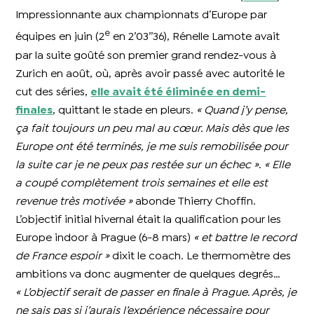
Impressionnante aux championnats d’Europe par
e
équipes en juin (2
en 2’03’’36), Rénelle Lamote avait
par la suite goûté son premier grand rendez-vous à
Zurich en août, où, après avoir passé avec autorité le
cut des séries,
elle avait été éliminée en demi-
finales
, quittant le stade en pleurs.
« Quand j’y pense,
ça fait toujours un peu mal au cœur. Mais dès que les
Europe ont été terminés, je me suis remobilisée pour
la suite car je ne peux pas restée sur un échec »
.
« Elle
a coupé complètement trois semaines et elle est
revenue très motivée »
abonde Thierry Choffin.
L’objectif initial hivernal était la qualification pour les
Europe indoor à Prague (6-8 mars)
« et battre le record
de France espoir »
dixit le coach. Le thermomètre des
ambitions va donc augmenter de quelques degrés…
« L’objectif serait de passer en finale à Prague. Après, je
ne sais pas si j’aurais l’expérience nécessaire pour