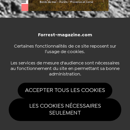
Forrest-magazine.com
NOUS CONTACTER
BOUTIQUE
Certaines fonctionnalités de ce site reposent sur
l’usage de cookies.
S'INSCRIRE À LA NEWSLETTER
Les services de mesure d'audience sont nécessaires
au fonctionnement du site en permettant sa bonne
administration.
NOUS SUIVRE
ACCEPTER TOUS LES COOKIES
LES COOKIES NÉCESSAIRES
SEULEMENT
Tous drois réservés Forrest-magazine.com 2026 |
Mentions légales
|
Politique de confidentialité
|
Gestion des cookies