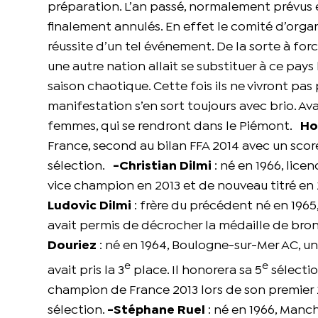
préparation. L’an passé, normalement prévus 
finalement annulés. En effet le comité d’organ
réussite d’un tel événement. De la sorte à fo
une autre nation allait se substituer à ce pays
saison chaotique. Cette fois ils ne vivront pas
manifestation s’en sort toujours avec brio. Ava
femmes, qui se rendront dans le Piémont.
Ho
France, second au bilan FFA 2014 avec un sco
sélection.
-Christian Dilmi
: né en 1966, lice
vice champion en 2013 et de nouveau titré en 
Ludovic Dilmi
: frère du précédent né en 1965,
avait permis de décrocher la médaille de bron
Douriez
: né en 1964, Boulogne-sur-Mer AC, un 
e
e
avait pris la 3
place. Il honorera sa 5
sélecti
champion de France 2013 lors de son premier
sélection.
-Stéphane Ruel
: né en 1966, Manch