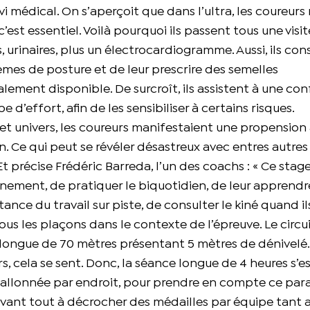
vi médical. On s’aperçoit que dans l’ultra, les coureurs 
est essentiel. Voilà pourquoi ils passent tous une visit
urinaires, plus un électrocardiogramme. Aussi, ils con
mes de posture et de leur prescrire des semelles
lement disponible. De surcroît, ils assistent à une co
d’effort, afin de les sensibiliser à certains risques.
univers, les coureurs manifestaient une propension 
. Ce qui peut se révéler désastreux avec entres autres
Et précise Frédéric Barreda, l’un des coachs : « Ce stage
ement, de pratiquer le biquotidien, de leur apprendre
nce du travail sur piste, de consulter le kiné quand ils
nous les plaçons dans le contexte de l’épreuve. Le circu
ongue de 70 mètres présentant 5 mètres de dénivelé.
rs, cela se sent. Donc, la séance longue de 4 heures s’e
vallonnée par endroit, pour prendre en compte ce par
 avant tout à décrocher des médailles par équipe tant 