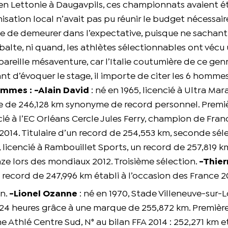
en Lettonie à Daugavpils, ces championnats avaient é
isation local n’avait pas pu réunir le budget nécessaire
rce de demeurer dans l’expectative, puisque ne sachant 
 balte, ni quand, les athlètes sélectionnables ont vécu
 pareille mésaventure, car l’Italie coutumière de ce gen
nt d’évoquer le stage, il importe de citer les 6 hommes
mmes :
-Alain David
: né en 1965, licencié à Ultra Ma
re de 246,128 km synonyme de record personnel. Premi
ncié à l’EC Orléans Cercle Jules Ferry, champion de Fran
2014. Titulaire d’un record de 254,553 km, seconde sél
 licencié à Rambouillet Sports, un record de 257,819 km
ze lors des mondiaux 2012. Troisième sélection.
-Thier
record de 247,996 km établi à l’occasion des France 201
on.
-Lionel Ozanne
: né en 1970, Stade Villeneuve-sur-L
 24 heures grâce à une marque de 255,872 km. Premièr
e Athlé Centre Sud, N° au bilan FFA 2014 : 252,271 km e