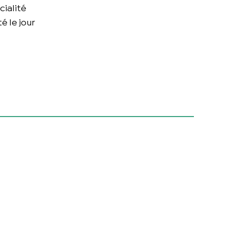
cialité
é le jour