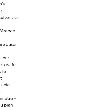
n’y
e
sultent un
nférence
à abuser
 leur
 à varier
 le
it
 Cela
st
amètre »
au plan