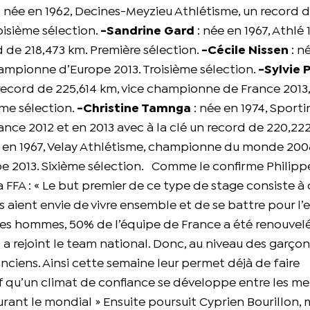
: née en 1962, Decines-Meyzieu Athlétisme, un record d
isième sélection.
-Sandrine Gard
: née en 1967, Athlé 1
de 218,473 km. Première sélection.
-Cécile Nissen
: n
ampionne d’Europe 2013. Troisième sélection.
-Sylvie 
n record de 225,614 km, vice championne de France 2013
me sélection.
-Christine Tamnga
: née en 1974, Sport
ce 2012 et en 2013 avec à la clé un record de 220,22
 en 1967, Velay Athlétisme, championne du monde 2008
e 2013. Sixième sélection. Comme le confirme Philipp
FFA : « Le but premier de ce type de stage consiste à 
s aient envie de vivre ensemble et de se battre pour l’e
les hommes, 50% de l’équipe de France a été renouvelé
rejoint le team national. Donc, au niveau des garçons,
anciens. Ainsi cette semaine leur permet déjà de faire
f qu’un climat de confiance se développe entre les m
 durant le mondial » Ensuite poursuit Cyprien Bourillon,