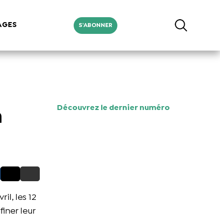
AGES
S'ABONNER
Découvrez le dernier numéro
m
l, les 12
iner leur