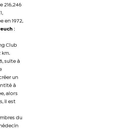
e 216,246
1,
ée en 1972,
Peuch
:
,
ing Club
2 km.
, suite à
e
créer un
ntité à
e, alors
 il est
embres du
 médecin