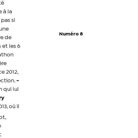
té
 à la
pas si
 une
Numéro 8
re de
 et les 6
rathon
ère
ce 2012,
ection.
-
 qui lui
ry
3, où il
ot,
e
t