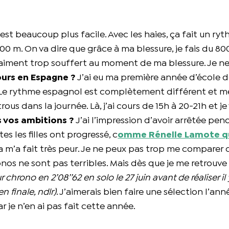
’est beaucoup plus facile. Avec les haies, ça fait un r
 800 m. On va dire que grâce à ma blessure, je fais du 80
vraiment trop souffert au moment de ma blessure. Je n
ours en Espagne ?
J’ai eu ma première année d’école d
Le rythme espagnol est complètement différent et mei
us dans la journée. Là, j’ai cours de 15h à 20-21h et je 
 vos ambitions ?
J’ai l’impression d’avoir arrêtée pe
es les filles ont progressé, c
omme Rénelle Lamote qu
ça m’a fait très peur. Je ne peux pas trop me comparer c
nos ne sont pas terribles. Mais dès que je me retrouve
r chrono en 2’08’’62 en solo le 27 juin avant de réaliser il 
n finale, ndlr)
. J’aimerais bien faire une sélection l’ann
 je n’en ai pas fait cette année.