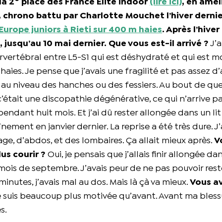
la 2
place des France Elite indoor
(lire ici)
, en amél
9, chrono battu par Charlotte Mouchet l’hiver dernie
Europe juniors à Rieti sur 400 m haies
. Après l’hiver
jusqu’au 10 mai dernier. Que vous est-il arrivé ?
J’a
rvertébral entre L5-S1 qui est déshydraté et qui est mo
haies. Je pense que j’avais une fragilité et pas assez d
 au niveau des hanches ou des fessiers. Au bout de qu
était une discopathie dégénérative, ce qui n’arrive pa
 pendant huit mois. Et j’ai dû rester allongée dans un lit
înement en janvier dernier. La reprise a été très dure. J’
nage, d’abdos, et des lombaires. Ça allait mieux après.
V
us courir ?
Oui, je pensais que j’allais finir allongée dan
 mois de septembre. J’avais peur de ne pas pouvoir rest
nutes, j’avais mal au dos. Mais là çà va mieux.
Vous a
je suis beaucoup plus motivée qu’avant. Avant ma blessu
s.