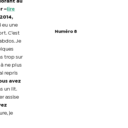
iorant au
r –
lire
 2014,
i eu une
Numéro 8
rt. C’est
’abdos. Je
elques
s trop sur
 à ne plus
ai repris
ous avez
s un lit.
er assise
vez
re, je