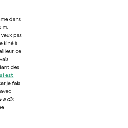
ythme dans
0 m.
e veux pas
e kiné à
lleur, ce
vais
ndant des
i est
ar je fais
 avec
y a dix
ée