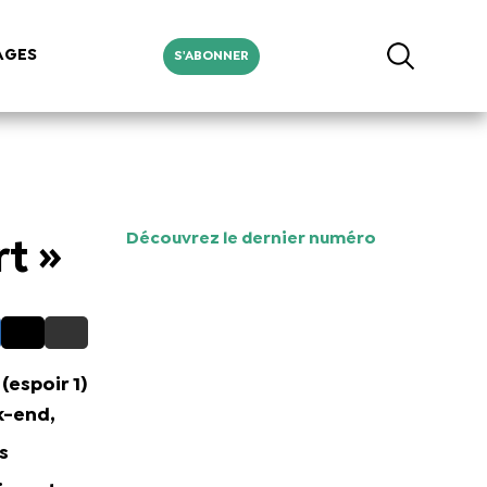
AGES
S'ABONNER
Découvrez le dernier numéro
rt »
(espoir 1)
k-end,
s