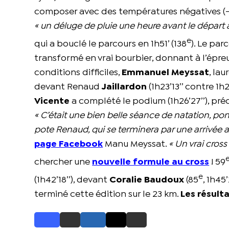
composer avec des températures négatives (-7
« un déluge de pluie une heure avant le départ a 
e
qui a bouclé le parcours en 1h51’ (138
). Le pa
transformé en vrai bourbier, donnant à l’épreuv
conditions difficiles,
Emmanuel Meyssat
, la
devant Renaud
Jaillardon
(1h23’13’’ contre 1h
Vicente
a complété le podium (1h26’27’’), pr
« C’était une bien belle séance de natation, 
pote Renaud, qui se terminera par une arrivée a
page Facebook
Manu Meyssat.
« Un vrai cross
chercher une
nouvelle formule au cross
! 59
e
(1h42’18’’), devant
Coralie Baudoux
(85
, 1h45’
terminé cette édition sur le 23 km.
Les résulta