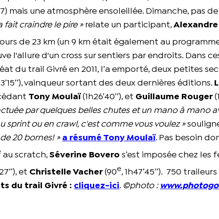
) mais une atmosphère ensoleillée. Dimanche, pas de 
fait craindre le pire »
relate un participant,
Alexandre
rcours de 23 km (un 9 km était également au programme)
e l'allure d'un cross sur sentiers par endroits. Dans ce
uréat du trail Givré en 2011, l’a emporté, deux petites s
23’15’’), vainqueur sortant des deux dernières éditions.
écédant
Tony Moulaï
(1h26’40’’), et
Guillaume Rouger
(
ponctuée par quelques belles chutes et un mano à mano
u sprint ou en crawl, c'est comme vous voulez »
soulign
 de 20 bornes! »
a résumé Tony Moulaï
.
Pas besoin do
e
au scratch,
Séverine Bovero
s’est imposée chez les
e
27’’), et
Christelle Vacher
(90
, 1h47’45’’).
750 traileurs
ts du trail Givré :
cliquez-ici
.
©photo :
www.photogo