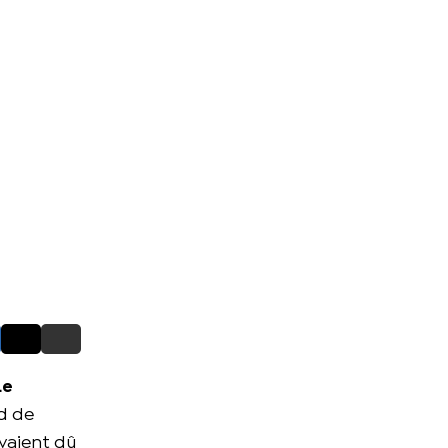
Le
rd de
avaient dû