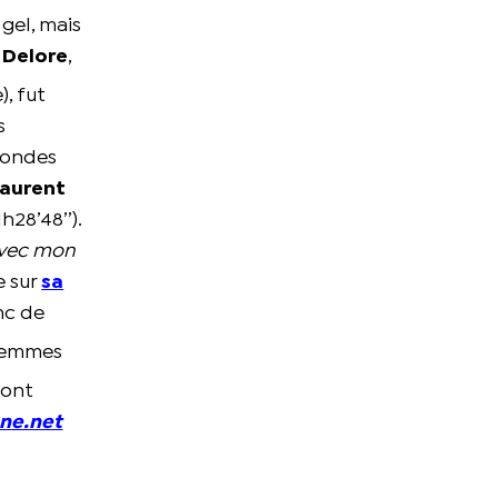
gel, mais
 Delore
,
, fut
s
econdes
Laurent
1h28’48’’).
 avec mon
e sur
sa
nc de
 femmes
 ont
ne.net