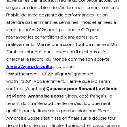
adversaires par la suite. A l’aune du contexte actuel, on
se gardera donc bien de s’enflammer –comme on en a
l’habitude avec ce genre de performances- et on
attendra patiemment les semaines, mois et années à
venir…jusqu’en 2026 quoi, puisque le CIO peut
réanalyser les échantillons dix ans après leurs
prélèvements. Mai reconnaissons tout de même à Mo
Farah sa sobriété, dans le sens où il n’est pas allé
chercher le record du Monde comme son acolyte
Almaz Ayana la veille
… [caption
id="attachment_43122" align="aligncenter"
width="300"]
Apparemment, il arrive que Mo Farah
souffre...[/caption]
Ça passe pour Renaud Lavillenie
et Pierre-Ambroise Bosse
Sinon, côté français, le
tenant du titre Renaud Lavillenie s’est logiquement
qualifié pour la finale de la perche, alors que Pierre-
Ambroise Bosse s’est hissé en finale sur le double tour
de piste lors de demi-finales toujours très casse-gueule