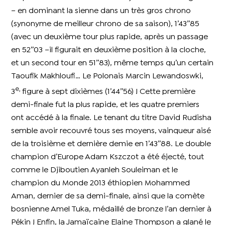
– en dominant la sienne dans un très gros chrono
(synonyme de meilleur chrono de sa saison), 1’43’’85
(avec un deuxième tour plus rapide, après un passage
en 52’’03 –il figurait en deuxième position à la cloche,
et un second tour en 51’’83), même temps qu’un certain
Taoufik Makhloufi… Le Polonais Marcin Lewandoswki,
e,
3
figure à sept dixièmes (1’44’’56) ! Cette première
demi-finale fut la plus rapide, et les quatre premiers
ont accédé à la finale. Le tenant du titre David Rudisha
semble avoir recouvré tous ses moyens, vainqueur aisé
de la troisième et dernière demie en 1’43’’88. Le double
champion d’Europe Adam Kszczot a été éjecté, tout
comme le Djiboutien Ayanleh Souleiman et le
champion du Monde 2013 éthiopien Mohammed
Aman, dernier de sa demi-finale, ainsi que la comète
bosnienne Amel Tuka, médaillé de bronze l’an dernier à
Pékin ! Enfin, la Jamaïcaine Elaine Thompson a glané le