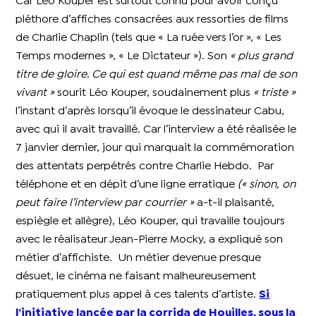
Car Léo Kouper est surtout connu pour avoir conçu
pléthore d’affiches consacrées aux ressorties de films
de Charlie Chaplin (tels que « La ruée vers l’or », « Les
Temps modernes », « Le Dictateur »). Son
« plus grand
titre de gloire. Ce qui est quand même pas mal de son
vivant »
sourit Léo Kouper, soudainement plus
« triste »
l’instant d’après lorsqu’il évoque le dessinateur Cabu,
avec qui il avait travaillé. Car l’interview a été réalisée le
7 janvier dernier, jour qui marquait la commémoration
des attentats perpétrés contre Charlie Hebdo. Par
téléphone et en dépit d’une ligne erratique
(« sinon, on
peut faire l’interview par courrier »
a-t-il plaisanté,
espiègle et allègre), Léo Kouper, qui travaille toujours
avec le réalisateur Jean-Pierre Mocky, a expliqué son
métier d’affichiste.
Un métier devenue presque
désuet, le cinéma ne faisant malheureusement
pratiquement plus appel à ces talents d’artiste.
Si
l’initiative lancée par la corrida de Houilles, sous la