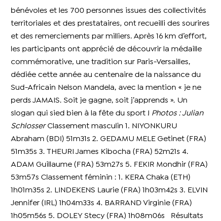
bénévoles et les 700 personnes issues des collectivités
territoriales et des prestataires, ont recueilli des sourires
et des remerciements par milliers. Après 16 km d’effort,
les participants ont apprécié de découvrir la médaille
commémorative, une tradition sur Paris-Versailles,
dédiée cette année au centenaire de la naissance du
Sud-Africain Nelson Mandela, avec la mention « je ne
perds JAMAIS. Soit je gagne, soit j’apprends ». Un
slogan qui sied bien à la fête du sport !
Photos : Julian
Schlosser
Classement masculin 1. NIYONKURU
Abraham (BDI) 51m31s 2. GEDAMU MELE Getinet (FRA)
51m35s 3. THEURI James Kibocha (FRA) 52m21s 4.
ADAM Guillaume (FRA) 53m27s 5. FEKIR Mondhir (FRA)
53m57s Classement féminin : 1. KERA Chaka (ETH)
1h01m35s 2. LINDEKENS Laurie (FRA) 1h03m42s 3. ELVIN
Jennifer (IRL) 1h04m33s 4. BARRAND Virginie (FRA)
1h05m56s 5. DOLEY Stecy (FRA) 1h08m06s Résultats