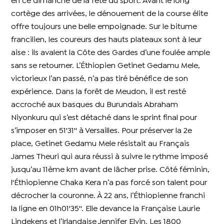
en ce dimanche de la fête du sport. Avant le long
cortège des arrivées, le dénouement de la course élite
offre toujours une belle empoignade. Sur le bitume
francilien, les coureurs des hauts plateaux sont à leur
aise : ils avalent la Côte des Gardes d’une foulée ample
sans se retourner. L’Éthiopien Getinet Gedamu Mele,
victorieux l’an passé, n’a pas tiré bénéfice de son
expérience. Dans la forêt de Meudon, il est resté
accroché aux basques du Burundais Abraham
Niyonkuru qui s’est détaché dans le sprint final pour
s’imposer en 51'31'' à Versailles. Pour préserver la 2e
place, Getinet Gedamu Mele résistait au Français
James Theuri qui aura réussi à suivre le rythme imposé
jusqu’au 11ème km avant de lâcher prise. Côté féminin,
l'Éthiopienne Chaka Kera n’a pas forcé son talent pour
décrocher la couronne. À 22 ans, l’Éthiopienne franchi
la ligne en 01h01'35''. Elle devance la Française Laurie
Lindekens et l’Irlandaise Jennifer Elvin. Les 1800