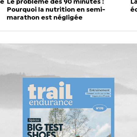
re
Le problème des 90 minutes :
La
Pourquoi la nutrition en semi-
é
marathon est négligée