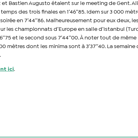
 et Bastien Augusto étaient sur le meeting de Gent. Al
temps des trois finales en 1’46’’85. Idem sur 3 000 mèt
 soirée en 7’44’’86. Malheureusement pour eux deux, l
r les championnats d’Europe en salle d’Istanbul (Turq
’46’’75 et le second sous 7’44’’00. À noter tout de même
500 mètres dont les minima sont à 3’37’’40. La semaine 
.
nt ici
.