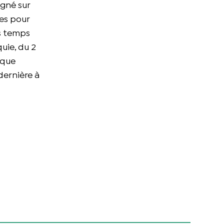
igné sur
res pour
es temps
uie, du 2
 que
dernière à