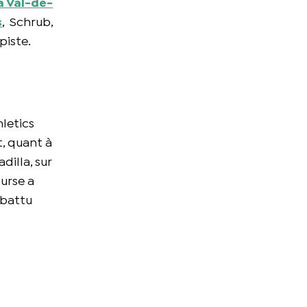
à Val-de-
s
, Schrub,
piste.
hletics
, quant à
dilla, sur
ourse a
 battu