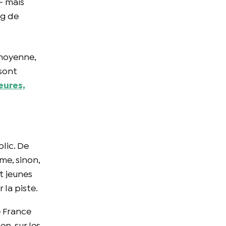
 – mais
ng de
 moyenne,
 sont
eures,
lic. De
me, sinon,
t jeunes
 la piste.
e France