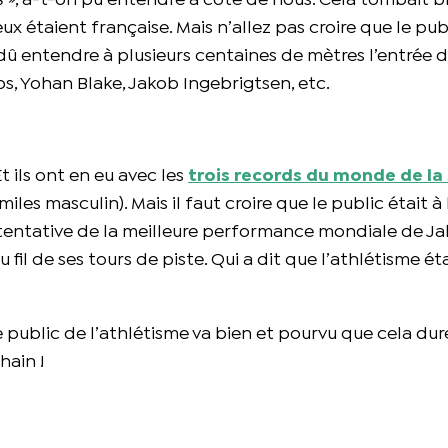
s »
, a-t-on pu entendre à côté de nous. Cela tombait bie
 étaient française. Mais n’allez pas croire que le publ
dû entendre à plusieurs centaines de mètres l’entrée d
bs, Yohan Blake, Jakob Ingebrigtsen, etc.
t ils ont en eu avec les
trois records du monde de la
es masculin). Mais il faut croire que le public était à 
a tentative de la meilleure performance mondiale de J
fil de ses tours de piste. Qui a dit que l’athlétisme ét
 Le public de l’athlétisme va bien et pourvu que cela du
hain !