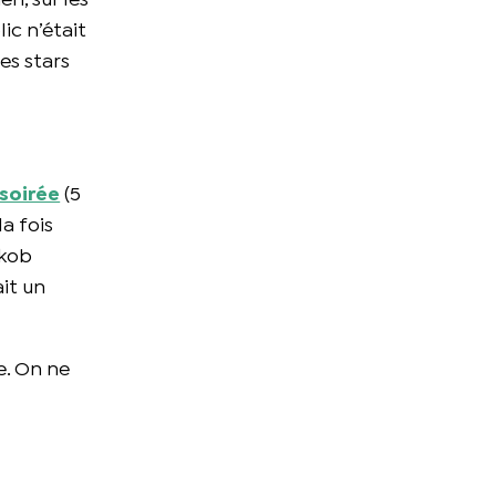
n, sur les
ic n’était
es stars
 soirée
(5
la fois
akob
ait un
re. On ne