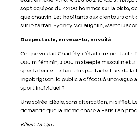
était engagé.
« Moi je suis pour le relais Françai
sept équipes du 4x100 hommes sur la piste, deux
que chauvin. Les habitants aux alentours ont 
sur le tartan. Sydney McLaughlin, Marcel Jaco
Du spectacle, en veux-tu, en voilà
Ce que voulait Charléty, c’était du spectacle. E
000 m féminin, 3 000 m steeple masculin et 2 mil
spectateur et acteur du spectacle. Lors de l
Ingebrigtsen, le public a effectué une vague au 
sport individuel ?
Une soirée idéale, sans altercation, ni sifflet.
demande que la même chose à Paris l’an proc
Killian Tanguy