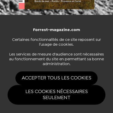
Forrest-magazine.com
NOUS CONTACTER
BOUTIQUE
Certaines fonctionnalités de ce site reposent sur
l’usage de cookies.
S'INSCRIRE À LA NEWSLETTER
Les services de mesure d'audience sont nécessaires
au fonctionnement du site en permettant sa bonne
administration.
NOUS SUIVRE
ACCEPTER TOUS LES COOKIES
LES COOKIES NÉCESSAIRES
SEULEMENT
Tous drois réservés Forrest-magazine.com 2026 |
Mentions légales
|
Politique de confidentialité
|
Gestion des cookies