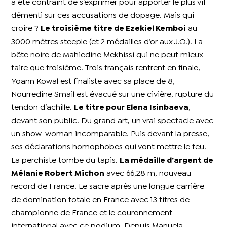
a été contraint de s’exprimer pour apporter le plus vif
démenti sur ces accusations de dopage. Mais qui
croire ?
Le troisième titre de Ezekiel Kemboi
au
3000 mètres steeple (et 2 médailles d’or aux J.O.). La
bête noire de Mahiedine Mekhissi qui ne peut mieux
faire que troisième. Trois français rentrent en finale,
Yoann Kowal est finaliste avec sa place de 8,
Nourredine Smail est évacué sur une civière, rupture du
tendon d’achille.
Le titre pour Elena Isinbaeva
,
devant son public. Du grand art, un vrai spectacle avec
un show-woman incomparable. Puis devant la presse,
ses déclarations homophobes qui vont mettre le feu.
La perchiste tombe du tapis.
La médaille d’argent de
Mélanie Robert Michon
avec 66,28 m, nouveau
record de France. Le sacre après une longue carrière
de domination totale en France avec 13 titres de
championne de France et le couronnement
international avec ce podium. Depuis Manuela