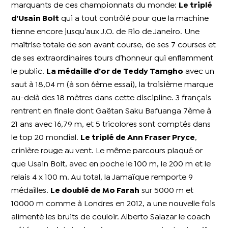
marquants de ces championnats du monde:
Le triplé
d’Usain Bolt
qui a tout contrôlé pour que la machine
tienne encore jusqu’aux J.O. de Rio de Janeiro. Une
maîtrise totale de son avant course, de ses 7 courses et
de ses extraordinaires tours d’honneur qui enflamment
le public.
La médaille d’or de Teddy Tamgho
avec un
saut à 18,04 m (à son 6ème essai), la troisième marque
au-delà des 18 mètres dans cette discipline. 3 français
rentrent en finale dont Gaëtan Saku Bafuanga 7ème à
21 ans avec 16,79 m, et 5 tricolores sont comptés dans
le top 20 mondial.
Le triplé de Ann Fraser Pryce
,
crinière rouge au vent. Le même parcours plaqué or
que Usain Bolt, avec en poche le 100 m, le 200 m et le
relais 4 x 100 m. Au total, la Jamaïque remporte 9
médailles.
Le doublé de Mo Farah
sur 5000 m et
10000 m comme à Londres en 2012, a une nouvelle fois
alimenté les bruits de couloir. Alberto Salazar le coach