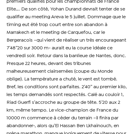
premiers qualifiés pour les championnats de France
Elite…. De son côté, Yohan Durand devrait tenter de se
qualifier au meeting Areva le 5 juillet. Dommage que le
timing eut été trop court entre son abandon à
Marrakech et le meeting de Carquefou, car le
Bergeracois –qui vient de réaliser un très encourageant
7’48’’20 sur 3000 m- aurait eu la course idéale ce
vendredi soir. Retour dans la banlieue de Nantes, donc.
Presque 22 heures, devant des tribunes
malheureusement clairsemées (coupe du Monde
oblige). La température a chuté, le vent est tombé.
Bref, les conditions sont parfaites. 2’40’’ au premier kilo,
les temps demandés sont respectés. Calé au couloir 1,
Riad Guerfi s’accroche au groupe de tête. 5’20 aux 2
km, même tempo. Le vice-champion de France du
10000 m commence à céder du terrain –il finira par
abandonner-, alors qu’El Hassan Ben Lkhainouch, en
prépa marathon, manque logiquement de vitesse pour