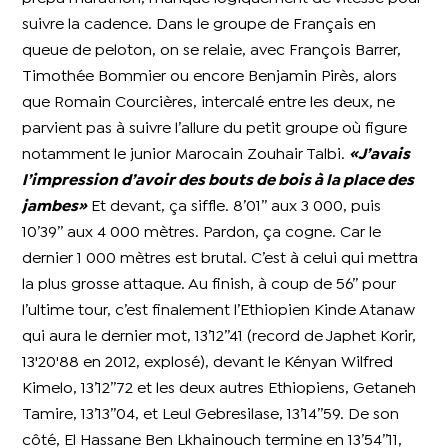
suivre la cadence. Dans le groupe de Français en
queue de peloton, on se relaie, avec François Barrer,
Timothée Bommier ou encore Benjamin Pirès, alors
que Romain Courcières, intercalé entre les deux, ne
parvient pas à suivre l’allure du petit groupe où figure
notamment le junior Marocain Zouhair Talbi.
«J’avais
l’impression d’avoir des bouts de bois à la place des
jambes»
Et devant, ça siffle. 8’01’’ aux 3 000, puis
10’39’’ aux 4 000 mètres. Pardon, ça cogne. Car le
dernier 1 000 mètres est brutal. C’est à celui qui mettra
la plus grosse attaque. Au finish, à coup de 56’’ pour
l’ultime tour, c’est finalement l’Ethiopien Kinde Atanaw
qui aura le dernier mot, 13’12’’41 (record de Japhet Korir,
13'20'88 en 2012, explosé), devant le Kényan Wilfred
Kimelo, 13’12’’72 et les deux autres Ethiopiens, Getaneh
Tamire, 13’13’’04, et Leul Gebresilase, 13’14’’59. De son
côté, El Hassane Ben Lkhainouch termine en 13’54’’11,