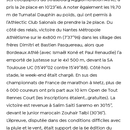
pris la 2e place en 10’23’’46. A noter également les 19,70
m de Tumatai Dauphin au poids, qui ont permis à
l’Athlectic Club Salonais de prendre la 2e place. Du
côté des relais, victoire du Nantes Métropole
Athlétisme sur le 4x800 m (7’37’’96) dans les sillage des
frères Dimitri et Bastien Pasquereau, alors que
Bordeaux Athlé (avec Ismaël Koné et Paul Renaudie) l’a
emporté de justesse sur le 4x1 500 m, devant la SA
Toulouse UC (15’49’’02 contre 15’49’’88). Côté hors
stade, le week-end était chargé. En sus des
championnats de France de marathon à Metz, plus de
6 000 coureurs ont pris part aux 10 km Open de Tout
Rennes Court (les inscriptions étaient…gratuites). La
victoire est revenue à Salim Saiti Saremo en 30’15’’,
devant le junior marocain Zouhair Talbi (30’36’’).
L’épreuve, disputée dans des conditions difficiles avec
la pluie et le vent, était support de la 6e édition du