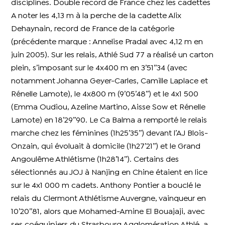
disciplines. Double record de France chez les cadettes
A noter les 4,13 m à la perche de la cadette Alix
Dehaynain, record de France de la catégorie
(précédente marque : Annelise Pradal avec 4,12 m en
juin 2005). Sur les relais, Athlé Sud 77 a réalisé un carton
plein, s’imposant sur le 4x400 m en 3’51’’34 (avec
notamment Johanna Geyer-Carles, Camille Laplace et
Rénelle Lamote), le 4x800 m (9’05’48’’) et le 4x1 500
(Emma Oudiou, Azeline Martino, Aisse Sow et Rénelle
Lamote) en 18’29’’90. Le Ca Balma a remporté le relais
marche chez les féminines (1h25’35’’) devant l’AJ Blois-
Onzain, qui évoluait à domicile (1h27’21’’) et le Grand
Angoulême Athlétisme (1h28’14’’). Certains des
sélectionnés au JOJ à Nanjing en Chine étaient en lice
sur le 4x1 000 m cadets. Anthony Pontier a bouclé le
relais du Clermont Athlétisme Auvergne, vainqueur en
10’20’’81, alors que Mohamed-Amine El Bouajaji, avec
ses coéquipiers du Strasbourg Agglomération Athlé, a