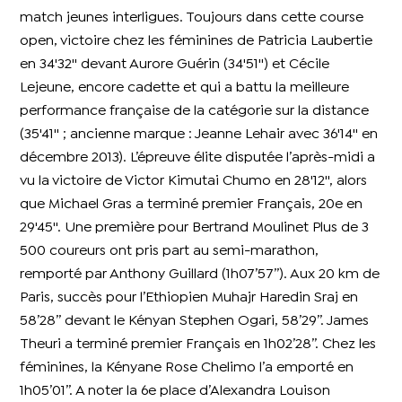
match jeunes interligues. Toujours dans cette course
open, victoire chez les féminines de Patricia Laubertie
en 34'32'' devant Aurore Guérin (34'51'') et Cécile
Lejeune, encore cadette et qui a battu la meilleure
performance française de la catégorie sur la distance
(35'41'' ; ancienne marque : Jeanne Lehair avec 36'14'' en
décembre 2013). L’épreuve élite disputée l’après-midi a
vu la victoire de Victor Kimutai Chumo en 28'12'', alors
que Michael Gras a terminé premier Français, 20e en
29'45''. Une première pour Bertrand Moulinet Plus de 3
500 coureurs ont pris part au semi-marathon,
remporté par Anthony Guillard (1h07’57’’). Aux 20 km de
Paris, succès pour l’Ethiopien Muhajr Haredin Sraj en
58’28’’ devant le Kényan Stephen Ogari, 58’29’’. James
Theuri a terminé premier Français en 1h02’28’’. Chez les
féminines, la Kényane Rose Chelimo l’a emporté en
1h05’01’’. A noter la 6e place d’Alexandra Louison