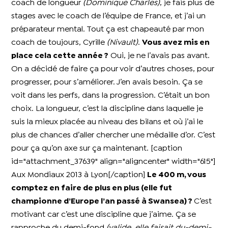
coach de longueur
(Dominique Charles)
, je fais plus de
stages avec le coach de l’équipe de France, et j’ai un
préparateur mental. Tout ça est chapeauté par mon
coach de toujours, Cyrille
(Nivault)
.
Vous avez mis en
place cela cette année ?
Oui, je ne l’avais pas avant.
On a décidé de faire ça pour voir d’autres choses, pour
progresser, pour s’améliorer. J’en avais besoin. Ça se
voit dans les perfs, dans la progression. C’était un bon
choix. La longueur, c’est la discipline dans laquelle je
suis la mieux placée au niveau des bilans et où j’ai le
plus de chances d’aller chercher une médaille d’or. C’est
pour ça qu’on axe sur ça maintenant. [caption
id="attachment_37639" align="aligncenter" width="615"]
Aux Mondiaux 2013 à Lyon[/caption]
Le 400 m, vous
comptez en faire de plus en plus (elle fut
championne d’Europe l’an passé à Swansea) ?
C’est
motivant car c’est une discipline que j’aime. Ça se
rapproche du demi-fond
(valide, elle faisait du-demi-