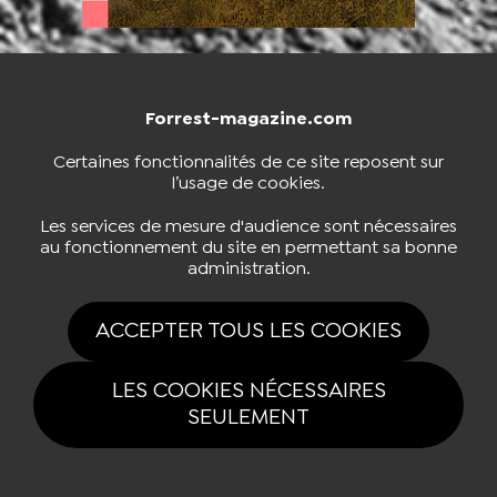
Forrest-magazine.com
NOUS CONTACTER
BOUTIQUE
Certaines fonctionnalités de ce site reposent sur
l’usage de cookies.
S'INSCRIRE À LA NEWSLETTER
Les services de mesure d'audience sont nécessaires
au fonctionnement du site en permettant sa bonne
administration.
NOUS SUIVRE
ACCEPTER TOUS LES COOKIES
LES COOKIES NÉCESSAIRES
SEULEMENT
Tous drois réservés Forrest-magazine.com 2026 |
Mentions légales
|
Politique de confidentialité
|
Gestion des cookies