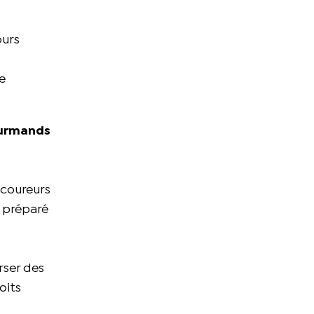
ours
de
ourmands
 coureurs
t préparé
erser des
oits