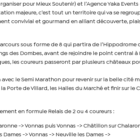
n Organiser pour Mieux Soutenir) et l’Agence Yaka Events 
tion majeure, c’est tout un territoire qui va se regrou
nt convivial et gourmand en alliant découverte, plais
cours sous forme de 8 qui partira de l’Hippodrome 
ngs des Dombes, avant de rejoindre le point central à 
ues, les coureurs passeront par plusieurs châteaux pou
avec le Semi Marathon pour revenir sur la belle cité 
a Porte de Villard, les Halles du Marché et finir sur l
ement en formule Relais de 2 ou 4 coureurs :
alaronne -> Vonnas puis Vonnas -> Châtillon sur Chalar
les Dames -> Vonnas -> Neuville les Dames ->