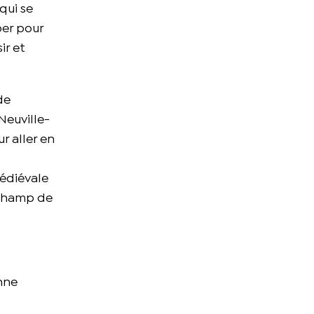
qui se
per pour
ir et
de
Neuville-
r aller en
médiévale
e Champ de
onne