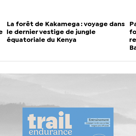
La forêt de Kakamega : voyage dans
Pa
e
le dernier vestige de jungle
fo
équatoriale du Kenya
r
B