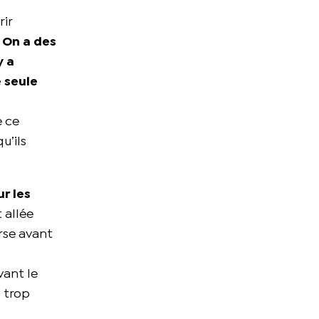
rir
. On a des
y a
 seule
e ce
u’ils
ur les
 allée
rse avant
vant le
s trop