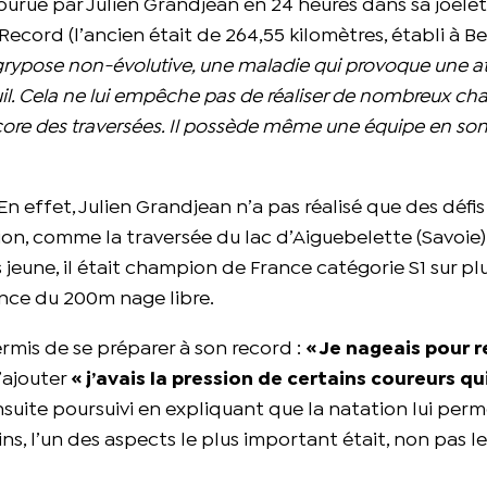
ourue par Julien Grandjean en 24 heures dans sa joëlet
Record (l’ancien était de 264,55 kilomètres, établi à Be
grypose non-évolutive, une maladie qui provoque une a
uil. Cela ne lui empêche pas de réaliser de nombreux ch
re des traversées. Il possède même une équipe en son
 En effet, Julien Grandjean n’a pas réalisé que des défis
ion, comme la traversée du lac d’Aiguebelette (Savoie)
s jeune, il était champion de France catégorie S1 sur pl
ance du 200m nage libre.
 permis de se préparer à son record :
« Je nageais pour r
d’ajouter
« j’avais la pression de certains coureurs q
 ensuite poursuivi en expliquant que la natation lui perm
, l’un des aspects le plus important était, non pas l