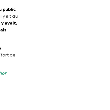
u public
l y ait du
 y avait,
mais
é
ffort de
hor
.