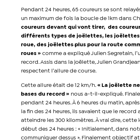
Pendant 24 heures, 65 coureurs se sont relayé
un maximum de fois la boucle de 1km dans C
coureurs devant qui vont tirer, des coureurs
différents types de joëlettes, les joëlett
roue, des joëlettes
plus pour la route comme
roues »
comme a expliqué Julien Segretain, l’u
record. Assis dans la joëlette, Julien Grandjea
respectent l’allure de course.
Cette allure était de 12 km/h.
« La joëlette n
bases du record »
nous a-t-il-expliqué. Final
pendant 24 heures. À 6 heures du matin, aprè
la fin des 24 heures, ils savaient que le record 
atteindre les 300 kilomètres. À vrai dire, cett
début des 24 heures : « Initialement, dans notr
communiquer dessus ». Finalement objectif at