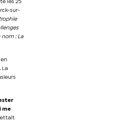
te les 25
rck-sur-
trophie
allenges
 nom : La
 en
. La
usieurs
ester
ui me
ettait
e