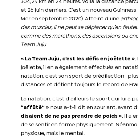
304,29 km en 24 heures. Voilà la distance parc
et 26 juin derniers. C’est un nouveau Guinness 
Mer en septembre 2020). Atteint d’une
arthro
des muscles, il ne peut se déplacer qu’en faute
comme des marathons, des ascensions ou enco
Team Juju
« La Team Juju, c’est les défis en joëlette »
.
joëlette, il en a également effectués en natat
natation, c’est son sport de prédilection : plu
distances et détient toujours le record de Fr
La natation, c’est d’ailleurs le sport qui lui a
“affûté“ »
nous a-t-il dit en souriant, avant 
disaient de ne pas prendre de poids »
. Il a
de se sentir en forme physiquement. Néanmoins
physique, mais le mental.