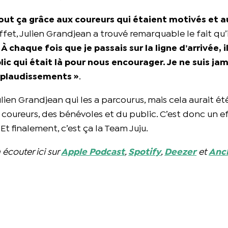
 tout ça grâce aux coureurs qui étaient motivés et a
effet, Julien Grandjean a trouvé remarquable le fait qu’i
 À chaque fois que je passais sur la ligne d’arrivée, il
ic qui était là pour nous encourager. Je ne suis ja
pplaudissements »
.
lien Grandjean qui les a parcourus, mais cela aurait ét
 coureurs, des bénévoles et du public. C’est donc un e
t finalement, c’est ça la Team Juju.
 écouter ici sur
Apple Podcast
,
Spotify
,
Deezer
et
Anc