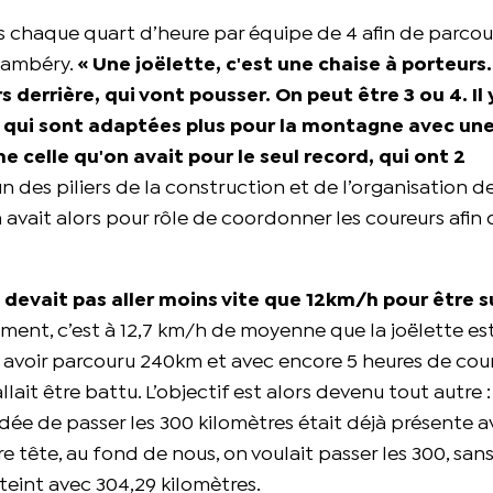
s chaque quart d’heure par équipe de 4 afin de parcou
hambéry.
« Une joëlette, c'est une chaise à porteurs
 derrière, qui vont pousser. On peut être 3 ou 4. Il 
es qui sont adaptées plus pour la montagne avec une
 celle qu'on avait pour le seul record, qui ont 2
n des piliers de la construction et de l’organisation d
n avait alors pour rôle de coordonner les coureurs afin q
e devait pas aller moins vite que 12km/h pour être s
ement, c’est à 12,7 km/h de moyenne que la joëlette est
s avoir parcouru 240km et avec encore 5 heures de cou
allait être battu. L’objectif est alors devenu tout autre :
e idée de passer les 300 kilomètres était déjà présente a
e tête, au fond de nous, on voulait passer les 300, san
teint avec 304,29 kilomètres.