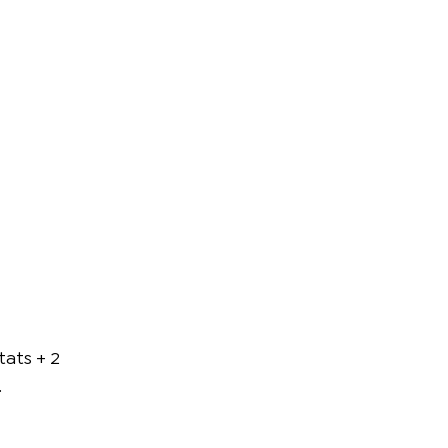
tats + 2
.