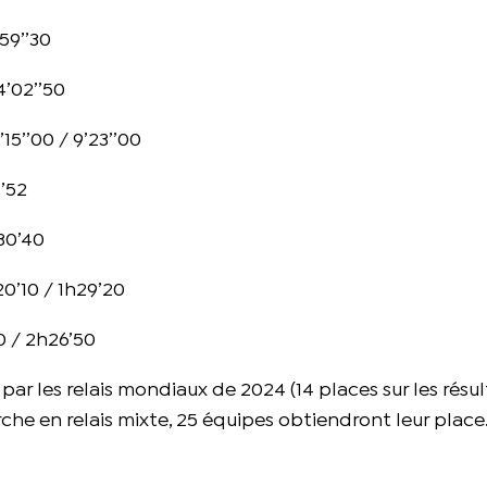
59’’30
4’02’’50
5’’00 / 9’23’’00
’52
30’40
0’10 / 1h29’20
 / 2h26’50
t par les relais mondiaux de 2024 (14 places sur les résul
rche en relais mixte, 25 équipes obtiendront leur place