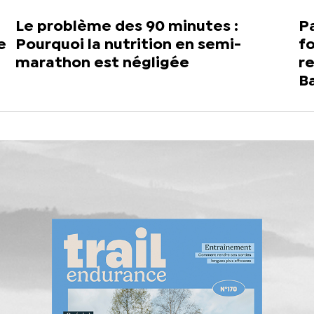
Le problème des 90 minutes :
Pa
e
Pourquoi la nutrition en semi-
fo
marathon est négligée
r
B