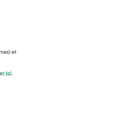
mes) et
r ici
.